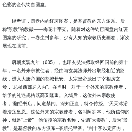
色彩的金代钧窑圆盘。
经考证，圆盘内的红斑图案，是基督教的东方派系、后
称“景教”的教徽——梅花十字架。随着对这件钧窑圆盘内红斑
图案的研究，一卷尘封多年、少有人知的宗教历史画卷，渐次
展现在眼前。
唐朝贞观九年（635），也即玄奘法师取经回国前的第十
年，一名外来宗教使者，经由与玄奘法师外出取经相近的路
线，进入大唐帝国的都城长安。太宗皇帝派出了宰相房玄
龄，“总杖西郊迎入内”。在当时，对于一个外来的宗教使者，
给予的礼遇规格既高又隆重。入城后，这位外来宗教使
者，“翻经书店，问道禁闱。深知正直，特令传授。”天天沐浴
着浩荡皇恩。这位外来的宗教使者，名叫阿罗本，他所信仰的
神，就是“上帝”，他传授的宗教名称，先谓“大秦教”，后为“景
教”，是基督教的东方派系--聂斯托里派。“判十字以定四方，