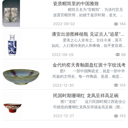
多。其中以雍正仿品最接近成化斗彩瓷，是
瓷质帽筒里的中国雅致
清代斗彩瓷器烧制最...
帽筒又名为“官帽筒”，为清代官员
放置官帽所用，始烧于嘉庆时期，道光、同
治时期已然成为官宦之家的必备之物。由于
2022-09-02
184
帽筒器型直上直下，有着“一统天下”之意
蕴。同时契合了古人“冠不落地，鞋不上
潘安出游图棒槌瓶 见证古人“追星”也疯狂
桌”的说法，是...
爱美之心人皆有之。古往今来，莫不
如此。人们看待美的人和事物，似乎更容易
获得愉悦和舒畅的心情感受。在当今人们普
2022-09-29
68
遍的印象里，现代社会是一个进步、开放和
包容的社会，现代人对于美的追求和倾慕，
金代钧窑天青釉圆盘红斑十字纹浅考
往往会更加张扬...
图1 一部中国陶瓷史，就是一部中华
民族的文明史。每一件陶器、瓷器，都是它
所诞生的那个时代政治、经济、文学、宗教
2022-12-30
155
等各种文化的浓缩体。钧瓷，在我国历史上
曾经扮演过基督教文化传播者的重要角色，
民国时期珊瑚红 龙凤呈祥高足碗
推动了基督教...
图1 “龙纹” 这只民国时期江西瓷业公
司烧造的珊瑚红龙凤呈祥描金高足碗（图
1），口径14.1、足径5.3、高6.5厘米。碗外
2022-12-27
193
壁以珊瑚红为地，绘有两个描金边儿的开
窗：一个开窗里面绘一多彩五爪龙纹，龙