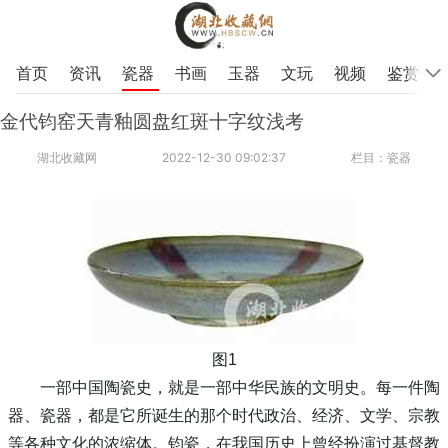
首页
资讯
瓷器
书画
玉器
文玩
视频
鉴赏专
金代钧窑天青釉圆盘红斑十字纹浅考
湖北收藏网
2022-12-30 09:02:37
栏目：瓷器
图1
一部中国陶瓷史，就是一部中华民族的文明史。每一件陶
器、瓷器，都是它所诞生的那个时代政治、经济、文学、宗教
等各种文化的浓缩体。钧瓷，在我国历史上曾经扮演过基督教