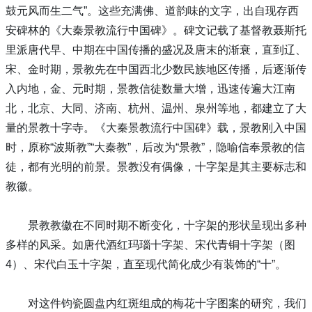
鼓元风而生二气”。这些充满佛、道韵味的文字，出自现存西
安碑林的《大秦景教流行中国碑》。碑文记载了基督教聂斯托
里派唐代早、中期在中国传播的盛况及唐末的渐衰，直到辽、
宋、金时期，景教先在中国西北少数民族地区传播，后逐渐传
入内地，金、元时期，景教信徒数量大增，迅速传遍大江南
北，北京、大同、济南、杭州、温州、泉州等地，都建立了大
量的景教十字寺。《大秦景教流行中国碑》载，景教刚入中国
时，原称“波斯教”“大秦教”，后改为“景教”，隐喻信奉景教的信
徒，都有光明的前景。景教没有偶像，十字架是其主要标志和
教徽。
景教教徽在不同时期不断变化，十字架的形状呈现出多种
多样的风采。如唐代酒红玛瑙十字架、宋代青铜十字架（图
4）、宋代白玉十字架，直至现代简化成少有装饰的“十”。
对这件钧瓷圆盘内红斑组成的梅花十字图案的研究，我们