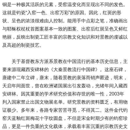
铜是一种极其活跃的元素，受窑温变化而呈现出不同的发色。
这就是钧瓷“入窑一色、出窑万彩”的原因。因此，红斑的形
状、呈色的浓淡很难由人控制。能用手中点彩之笔，准确画出
与耶稣权杖杖首图案基本一致的图案、出窑后红斑呈色又鲜红
艳丽，反映出制瓷工匠丰富的宗教文化知识和对景教的虔诚以
及高超的制瓷技艺。
关于基督教东方派系景教在中国流行的基本历史信息，主
要来源现藏西安碑林的《大秦景教流行中国碑》。这座石碑，
唐建中二年立碑，唐末，随着景教的衰落而销声匿迹，明末，
天启年间面世，曾在欧洲诸国展出引发轰动，光绪年间入藏西
安碑林。因其重要的学术研究价值和存世的唯一性，2003年
列入国家禁止出国文物展名单。研究景教的资料匮乏，有用物
证极少。多年来，各路专家苦苦寻觅，不得其二。这件金代钧
窑天蓝釉红斑梅花十字纹圆盘，不但是宋金时期少有的钧窑珍
品，更是一件负重的文化载体，承载着丰富沉重的宗教历史文