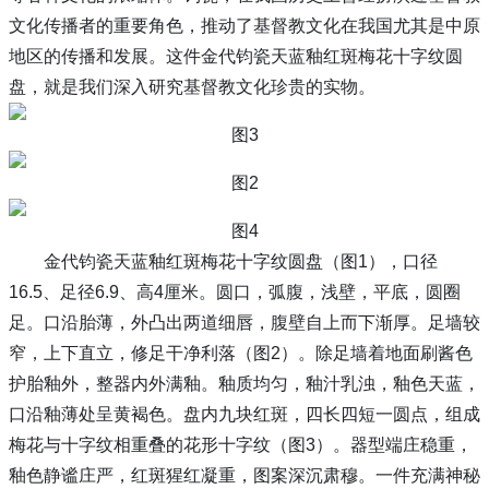
文化传播者的重要角色，推动了基督教文化在我国尤其是中原
地区的传播和发展。这件金代钧瓷天蓝釉红斑梅花十字纹圆
盘，就是我们深入研究基督教文化珍贵的实物。
图3
图2
图4
金代钧瓷天蓝釉红斑梅花十字纹圆盘（图1），口径
16.5、足径6.9、高4厘米。圆口，弧腹，浅壁，平底，圆圈
足。口沿胎薄，外凸出两道细唇，腹壁自上而下渐厚。足墙较
窄，上下直立，修足干净利落（图2）。除足墙着地面刷酱色
护胎釉外，整器内外满釉。釉质均匀，釉汁乳浊，釉色天蓝，
口沿釉薄处呈黄褐色。盘内九块红斑，四长四短一圆点，组成
梅花与十字纹相重叠的花形十字纹（图3）。器型端庄稳重，
釉色静谧庄严，红斑猩红凝重，图案深沉肃穆。一件充满神秘