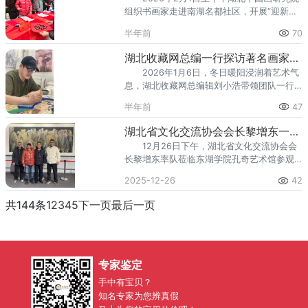
根乡土，用笔墨描绘乡村新貌，以艺术赋能
组织书画家走进南湖名都社区，开展“迎新
乡村振兴，奏响了通山文旅与文化艺术融合
春、送福字、赠春联”文化惠民活动，以笔墨
发展的新篇章。启动仪式现场氛围热烈，通
半年前
70
传情，为社区居民送上新春美好祝福，让浓
山县文联主席苏海率先发表致辞。他全面介
浓年味浸润邻里之间。湖北中国画研究院终
绍了通山县得天
湖北收藏网总编一行探访著名画家张礼杰艺术中心
身荣誉院长孔奇、院长张铁强、常务副院长
2026年1月6日，冬日暖阳浸润着艺术气
张礼杰、艺委会副主任郝玉国、花鸟画创研
息，湖北收藏网总编辑刘小浩带领团队一行
室主任万学刚等书画家出席活动；南湖名都
走进著名画家张礼杰艺术中心，开启了一场
社区书记尤谦组织社区工作人员、物业工作
半年前
47
兼具鉴赏价值与交流意义的文化探访之旅。
人员及社区书法爱好者共同参与。活动现场
此次活动以书画为桥，深化收藏界与艺术界
墨香四溢、暖意融
湖北省文化交流协会会长黎增东一行莅临东湖学院孔奇艺术馆参观交流
的沟通联动，为荆楚文化传承与艺术收藏生
12月26日下午，湖北省文化交流协会会
态发展注入新活力。步入艺术中心，墨香萦
长黎增东率队莅临东湖学院孔奇艺术馆参观
绕间尽显艺术底蕴：墙面错落悬挂着张礼杰
考察，沉浸式感受艺术魅力，共探文化传承
先生不同时期的代表作，既有入选2024年度
2025-12-26
42
与交流新路径。东湖学院相关负责人陪同参
湖北省美术创作重点项目扶持工程的国画
观，并与考察团开展深入交流。步入孔奇艺
《汉上风华》，以
共144条
1
2
3
4
5
下一页
最后一页
术馆，一幅幅笔墨精妙、意境悠远的艺术作
品映入眼帘，画作兼具传统笔墨底蕴与时代
审美气息，生动展现出独特的艺术风格与文
化内涵。黎增东会长一行缓步驻足，认真聆
专家鉴定
听作品创作背景、艺术手法与文化内核的讲
解，不时驻足细赏、交
手中有宝贝？
知名专家为您辨真假