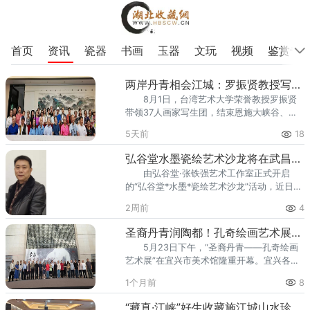
首页
资讯
瓷器
书画
玉器
文玩
视频
鉴赏专
两岸丹青相会江城：罗振贤教授写生团到访施江城画室交流
8月1日，台湾艺术大学荣誉教授罗振贤
带领37人画家写生团，结束恩施大峡谷、张
家界山水写生采风行程后，专程到访武汉著
5天前
18
名山水画家施江城先生画室，开展两岸书画
艺术座谈，交流山水画创作心得。整场交流
弘谷堂水墨瓷绘艺术沙龙将在武昌盛启
氛围轻松融洽，两岸书画家围绕山水写生创
由弘谷堂·张铁强艺术工作室正式开启
作、传统笔墨传承、江河题材表达以及当代
的“弘谷堂*水墨*瓷绘艺术沙龙”活动，近日将
国画发展等议题深入探讨，现场观摩原作画
在武昌盛启。本次活动立足荆楚文艺沃土，
作、分享创作感悟。众人以笔墨为纽带，联
2周前
4
依托湖北中国画研究院学术平台，以正统水
结两岸同源的中华书画文脉，深化两岸艺术
墨为根、瓷绘匠心为脉，构建纸本水墨、陶
领域交流互动，助力传
圣裔丹青润陶都！孔奇绘画艺术展在宜兴市美术馆盛大启幕
瓷彩绘双线艺术体系，以小圈层、高精度、
5月23日下午，“圣裔丹青——孔奇绘画
封闭式闭门雅集模式，设立创作研修与高端
艺术展”在宜兴市美术馆隆重开幕。宜兴各界
鉴藏双轨会员席位，诚迎艺界同道、研修学
领导、紫砂艺术大师、书画界同仁齐聚一
人、资深藏家共探东方艺境。此次水墨瓷绘
1个月前
8
堂，共赏丹青佳作，共赴这场融汇传统文脉
艺术沙龙由画家张铁强主持，孔奇、钟鸣、
与当代新意的艺术盛会。本次展览落地徐悲
尹世顺、余建明、游
“藏真·江峡”好生收藏施江城山水珍品展在汉隆重开幕