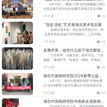
鸿先生故乡宜兴，恰逢徐悲鸿诞辰130周年重
6月28日，“藏真.江峡”好生收藏施江城山
要节点，以艺术展览致敬先贤风骨，传承革
水珍品展于武汉好生收藏艺术馆正式拉开帷
新求索的艺术精神，极具纪念与传承意义。
幕。本次展览由湖北省收藏家协会、湖北书
孔奇为孔子第七十五代裔孙，当代知名艺术
1个月前
10
画院、武汉市楚汉收藏品有限公司、湖北省
大家。其师从卢沉、周思聪、冯法祀、戴泽
中国画学会联合主办，湖北省收藏家协会书
等名家，拥有硕士
“深蓝·高虹”艺术展湖北美术馆启幕
画研究院、好生收藏艺术馆共同承办。开幕
由湖北美术馆、湖北美术学院主办，湖
式现场名家云集。湖北省收藏家协会理事长
北美术学院实验艺术学院协办，三拜万物艺
陈锋，湖北省收藏家协会副理事长、书画研
术中心支持的“深蓝·高虹”艺术展，于2026年
究院院长张好生，湖北书画院常务副院长罗
1个月前
23
6月25日在湖北美术馆开幕。本次展览依托
彬，副院长张军，湖北美术学院教授、湖北
湖北美术馆重点学术品牌“学院空间”落地呈
省中国画学会会长
圣裔丹青，他凭什么创下湖北辉煌记录——实力派画家孔奇的艺术人生
现，立足“根植学理、开拓创新”的学术定
“大音希声，大象无形。桃李不言，下自
位，系统梳理艺术家高虹的跨媒介创作脉
成蹊。”暮春时节，恰逢五一假期，作者走进
络，集中展示其多年来围绕生命、记忆与存
孔奇画室“载真堂”。墨香扑面，画作满墙。七
在展开的实验艺术探索。作为湖北美术馆深
3个月前
20
十六岁的孔奇伏案运笔，见有人来，缓缓起
耕多年的品牌项目，“学院空间”持续聚焦高
身，笑容温和。习近平总书记指出：“文艺创
校当代艺术的
湖北中国画研究院2026春季公益写生通山行活动圆满启幕
作方法有一百条、一千条，但最根本、最关
4月17日，湖北中国画研究院“丹青绘通
键、最牢靠的办法是扎根人民、扎根生
山”2026春季公益写生通山行活动启动仪式，
活。”当下艺术圈喧嚣浮躁，总有人甘坐冷板
在咸宁市通山县文艺志愿者协会隆重举行。
凳、沉心深耕——他们，正是新时代文艺工
3个月前
50
此次活动作为湖北中国画研究院艺术赋能乡
作者的使命担当。放眼湖北画坛，有这样一
村振兴年度工作计划的核心板块，以画笔为
位独特存在：孔子
湖北中国画研究院书画家走进南湖名都送春联
媒、以丹青为介，组织艺术家深入基层、扎
2026年2月1日上午，湖北中国画研究院