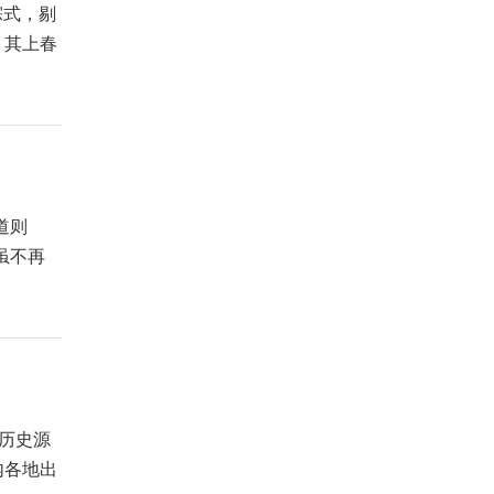
琮式，剔
，其上春
道则
虽不再
造历史源
内各地出