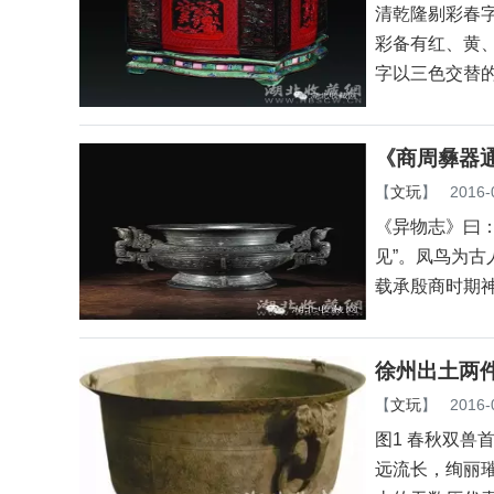
清乾隆剔彩春字
彩备有红、黄
字以三色交替的
《商周彝器
【
文玩
】
2016-
《异物志》曰
见”。凤鸟为
载承殷商时期神
徐州出土两
【
文玩
】
2016-
图1 春秋双兽
远流长，绚丽