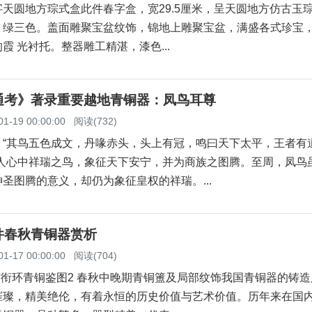
天圆地方琮式盒此件春字盒，宽29.5厘米，呈天圆地方仿古玉
、绿三色。盖面雕聚宝盆纹饰，锦地上雕聚宝盆，满盛各式珍宝
霞 光衬托。整器雕工精湛，漆色...
通考》著录重要越地青铜器：凤鸟耳尊
01-19 00:00:00
阅读(732)
：“其鸟五色成文，丹喙赤头，头上有冠，鸣曰天下太平，王者有
古人心中祥瑞之鸟，象征天下安宁，并为商族之图腾。至周，凤鸟
圣图腾的意义，却仍为象征皇权的祥瑞。...
件春秋青铜器赏析
01-17 00:00:00
阅读(704)
首衔环青铜鉴图2 春秋中晚期青铜簠及局部纹饰我国青铜器的铸
璀璨，精美绝伦，有着永恒的历史价值与艺术价值。历年来在国