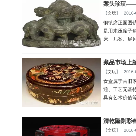
案头珍玩—
【
文玩
】
2016-
铜镇席正面图镇
是用来压席子
床、几案、屏风
藏品市场上
【
文玩
】
2016-
食盒属于古旧
通、工艺无甚
具有艺术价值等
清乾隆剔彩
【
文玩
】
2016-