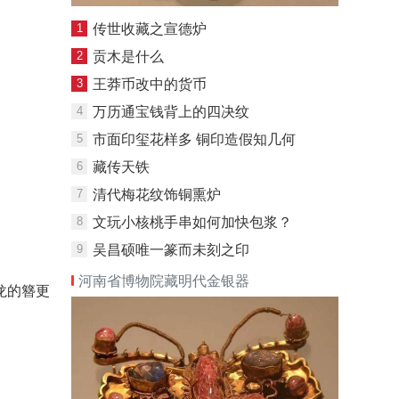
1
传世收藏之宣德炉
2
贡木是什么
3
王莽币改中的货币
4
万历通宝钱背上的四决纹
5
市面印玺花样多 铜印造假知几何
6
藏传天铁
7
清代梅花纹饰铜熏炉
8
文玩小核桃手串如何加快包浆？
9
吴昌硕唯一篆而未刻之印
河南省博物院藏明代金银器
龙的簪更