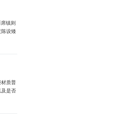
而席镇则
过陈设矮
些材质普
以及是否