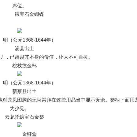
席位。
镶宝石金蝴蝶
（公元1368-1644年）
浚县出土
，已超越其本身的价值，让人不可自拔。
桃枝纹金杯
（公元1368-1644年）
新蔡县出土
对龙凤图腾的无尚崇拜在这些用品当中显示无余。簪柄下面用
为少见。
云龙托镶宝石金簪
金链盒