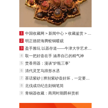
1
中国收藏网 > 新闻中心 > 收藏鉴赏 > 收藏杂项鉴藏 > 正文盈手雅玩 以器存道——牛津大学艺术与考古博物馆所藏鸣虫葫芦赏析
2
明正德碧海腾蛟铜暖砚
3
盈手雅玩 以器存道——牛津大学艺术与考古博物馆所藏鸣虫葫芦赏析
4
取一把好壶在手 涵养自己的精气神
5
焚香用器：漫谈“炉瓶三事”
6
清代灵芝马蹄形水丞
7
茶话紫砂 | 辨别紫砂壶好坏，一定要记住，一分钱一分货
8
北伐成功纪念刻铜笔筒
9
青铜器收藏：商周时期爵杯赏析