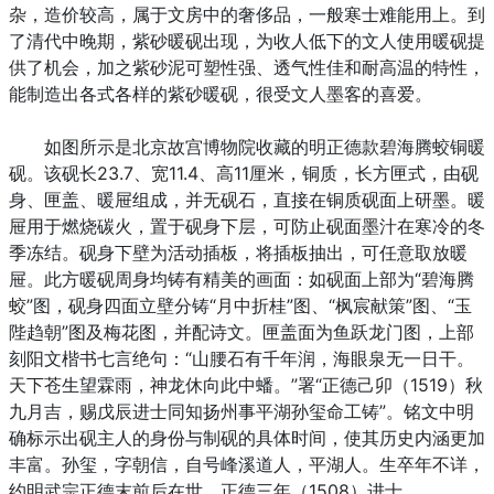
杂，造价较高，属于文房中的奢侈品，一般寒士难能用上。到
了清代中晚期，紫砂暖砚出现，为收人低下的文人使用暖砚提
供了机会，加之紫砂泥可塑性强、透气性佳和耐高温的特性，
能制造出各式各样的紫砂暖砚，很受文人墨客的喜爱。
如图所示是北京故宫博物院收藏的明正德款碧海腾蛟铜暖
砚。该砚长23.7、宽11.4、高11厘米，铜质，长方匣式，由砚
身、匣盖、暖屉组成，并无砚石，直接在铜质砚面上研墨。暖
屉用于燃烧碳火，置于砚身下层，可防止砚面墨汁在寒冷的冬
季冻结。砚身下壁为活动插板，将插板抽出，可任意取放暖
屉。此方暖砚周身均铸有精美的画面：如砚面上部为“碧海腾
蛟”图，砚身四面立壁分铸“月中折桂”图、“枫宸献策”图、“玉
陛趋朝”图及梅花图，并配诗文。匣盖面为鱼跃龙门图，上部
刻阳文楷书七言绝句：“山腰石有千年润，海眼泉无一日干。
天下苍生望霖雨，神龙休向此中蟠。”署“正德己卯（1519）秋
九月吉，赐戊辰进士同知扬州事平湖孙玺命工铸”。铭文中明
确标示出砚主人的身份与制砚的具体时间，使其历史内涵更加
丰富。孙玺，字朝信，自号峰溪道人，平湖人。生卒年不详，
约明武宗正德末前后在世。正德三年（1508）进士。