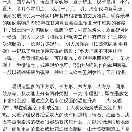
一所，曲尽其巧。每至冬寒砚冻，置于炉上，砚冰自消，不劳
置火。冬月帝常用之。”以后宋、元、明、清各代均有承袭，
渐渐发展演变为一种实用与装饰相结合的文房雅具。现存最早
的暖砚实物为l982年在甘肃灵台县百里镇北宋中晚期的窖藏
中，出土的一方陶暖砚，砚膛中空，可置放炭火，双面砚可同
时受热。宋人王之道《和张文纪咏雪二首》有诗云：“三杯强
沃浇肠酒，一捻聊分暖砚盐。”明人屠隆在《纸墨笔砚笺·冬月
砚》中记载了明代使用暖砚的情景：“冬天严寒不可用佳燕
（砚），得青州熟铁砚，可以敌冻，炙砚需用四脚挣炉，架火
砚上，微微逼之，或用砚炉也可。”清代内廷制作的御用暖砚
一般以铜铁锡银为砚匣，并镀金或镂空錾刻纹饰，工艺精湛。
暖砚造型多为正方形、长方形、六方形、八方形、圆形、
鼓形等。从功能上分有两种类型：一为“水暖型”，即在墨膛之
下凿出空腔，通过注入热水使砚面的温度升高；二为“火暖
型”，即在砚面之下制成空腔，引入炭火烧烤或置放油灯加
热。火暖型暖砚要经受炭火的长时间烘烤，端石、红丝石、洮
石等滋润柔滑的砚石很容易被烤焦开裂，所以只能选用质地致
密、硬度更高的歙石或松花江绿石制砚。由于暖砚制造工序复