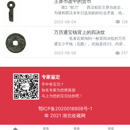
王莽币改中的货币
油性淡香硬...
图2 “契刀” 西汉权臣王莽当政后，
为缓和西汉末年日益加剧的社会矛盾，他
以“托古改制”为名进行了一系列的社会改
2022-08-04
128
革，其中就包括四次币制改革。币制改革
后，由于币制复杂混乱，导致民间交易很不
万历通宝钱背上的四决纹
顺畅，在一定程...
笔者近期淘到一枚背四决纹的万历
通宝小平钱（见图）。此钱直径23、内穿
6、背外廓宽4、厚0.4毫米，重2.8克，钱背
2022-08-08
257
四决纹特征明显，四条放射状线条较长，几
乎达到外廓内沿。 根据高汉铭编著的
《简明古...
专家鉴定
手中有宝贝？
知名专家为您辨真假
马上为您的宝贝估价吧！
鄂ICP备2020018908号-1
© 2021 湖北收藏网