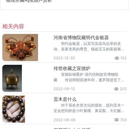
物馆所藏鸣虫葫芦赏析
相关内容
河南省博物院藏明代金银器
明代金银器，以其写实花鸟虫草的灵
动、皇家龙凤的尊贵、镶嵌宝玉的富丽展现
了新的容颜。 因为厚葬制度和战乱的因
2022-12-30
102
素，民间流失大量官作金银器物，这些精美
的器物，不论大小，将在未来的收藏领域中
传世收藏之宣德炉
占重要的席位。 ...
宣德款铜熏炉 清代仿制故宫博物院
藏 传说明朝宣德年间，暹罗国进贡了一
批“风磨铜”，宣德皇帝朱瞻基命工匠参照宋
2022-09-12
203
代瓷器款式及《宣和博古图录》《考古
图》，反复提炼8至12次后铸造出了3000件
贡木是什么
香炉，这一批...
对于喜欢木质文玩的朋友，提到贡木一
定会想到的是小叶紫檀、黄花梨、大红酸
枝。而今天说的是贡木并非是进贡于皇家使
2022-06-06
703
用的木材，而是生长于印尼西部和巴布亚新
几内亚当地人称为“gong”的木材。贡木为高