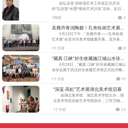
由弘谷堂·张铁强艺术工作室正式开启
作、传统笔墨传承、江河题材表达以及当代
的“弘谷堂*水墨*瓷绘艺术沙龙”活动，近日将
国画发展等议题深入探讨，现场观摩原作画
在武昌盛启。本次活动立足荆楚文艺沃土，
作、分享创作感悟。众人以笔墨为纽带，联
3周前
4
依托湖北中国画研究院学术平台，以正统水
结两岸同源的中华书画文脉，深化两岸艺术
墨为根、瓷绘匠心为脉，构建纸本水墨、陶
领域交流互动，助力传
圣裔丹青润陶都！孔奇绘画艺术展在宜兴市美术馆盛大启幕
瓷彩绘双线艺术体系，以小圈层、高精度、
5月23日下午，“圣裔丹青——孔奇绘画
封闭式闭门雅集模式，设立创作研修与高端
艺术展”在宜兴市美术馆隆重开幕。宜兴各界
鉴藏双轨会员席位，诚迎艺界同道、研修学
领导、紫砂艺术大师、书画界同仁齐聚一
人、资深藏家共探东方艺境。此次水墨瓷绘
1个月前
8
堂，共赏丹青佳作，共赴这场融汇传统文脉
艺术沙龙由画家张铁强主持，孔奇、钟鸣、
与当代新意的艺术盛会。本次展览落地徐悲
尹世顺、余建明、游
“藏真·江峡”好生收藏施江城山水珍品展在汉隆重开幕
鸿先生故乡宜兴，恰逢徐悲鸿诞辰130周年重
6月28日，“藏真.江峡”好生收藏施江城山
要节点，以艺术展览致敬先贤风骨，传承革
水珍品展于武汉好生收藏艺术馆正式拉开帷
新求索的艺术精神，极具纪念与传承意义。
幕。本次展览由湖北省收藏家协会、湖北书
孔奇为孔子第七十五代裔孙，当代知名艺术
1个月前
10
画院、武汉市楚汉收藏品有限公司、湖北省
大家。其师从卢沉、周思聪、冯法祀、戴泽
中国画学会联合主办，湖北省收藏家协会书
等名家，拥有硕士
“深蓝·高虹”艺术展湖北美术馆启幕
画研究院、好生收藏艺术馆共同承办。开幕
由湖北美术馆、湖北美术学院主办，湖
式现场名家云集。湖北省收藏家协会理事长
北美术学院实验艺术学院协办，三拜万物艺
陈锋，湖北省收藏家协会副理事长、书画研
术中心支持的“深蓝·高虹”艺术展，于2026年
究院院长张好生，湖北书画院常务副院长罗
1个月前
23
6月25日在湖北美术馆开幕。本次展览依托
彬，副院长张军，湖北美术学院教授、湖北
湖北美术馆重点学术品牌“学院空间”落地呈
省中国画学会会长
现，立足“根植学理、开拓创新”的学术定
位，系统梳理艺术家高虹的跨媒介创作脉