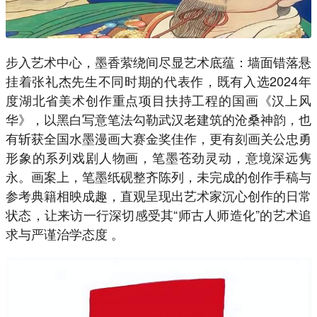
步入艺术中心，墨香萦绕间尽显艺术底蕴：墙面错落悬
挂着张礼杰先生不同时期的代表作，既有入选2024年
度湖北省美术创作重点项目扶持工程的国画《汉上风
华》，以黑白写意笔法勾勒武汉老建筑的沧桑神韵，也
有斩获全国水墨漫画大赛金奖佳作，更有刻画关公忠勇
形象的系列戏剧人物画，笔墨苍劲灵动，意境深远隽
永。画案上，笔墨纸砚整齐陈列，未完成的创作手稿与
参考典籍相映成趣，直观呈现出艺术家沉心创作的日常
状态，让来访一行深切感受其“师古人师造化”的艺术追
求与严谨治学态度 。