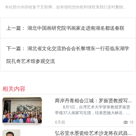
本站部分内容收集于互联网，如有侵犯您的权利请联系我们及时删除。
上一篇：
湖北中国画研究院书画家走进南湖名都送春联
下一篇：
湖北省文化交流协会会长黎增东一行莅临东湖学
院孔奇艺术馆参观交流
相关内容
两岸丹青相会江城：罗振贤教授写生团到访施江城画室交流
8月1日，台湾艺术大学荣誉教授罗振贤
带领37人画家写生团，结束恩施大峡谷、张
家界山水写生采风行程后，专程到访武汉著
6天前
18
名山水画家施江城先生画室，开展两岸书画
艺术座谈，交流山水画创作心得。整场交流
弘谷堂水墨瓷绘艺术沙龙将在武昌盛启
氛围轻松融洽，两岸书画家围绕山水写生创